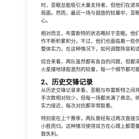
时，亚眠总能吸引大量支持者，但他们在进
局面。然而，最近一场与弱旅的较量中，亚
心。
相对而言，布雷斯特的状态略好于亚眠。他
作不断积累积分。不过，他们也面临着一些
整体实力。在这种情况下，如何调整阵容和
综合来看，两队虽然都有各自的问题，但都
火星撞地球般激烈的较量，每一个细节都可
2、历史交锋记录
从历史交锋记录来看，亚眠与布雷斯特之间
手次数相对较少，但每一场都充满了悬念。
实力接近，每次对抗都非常胶着。
特别是在上个赛季，两队曾经有过两次直接
小胜而归。这种情况使得双方在心理上都需
致失利。