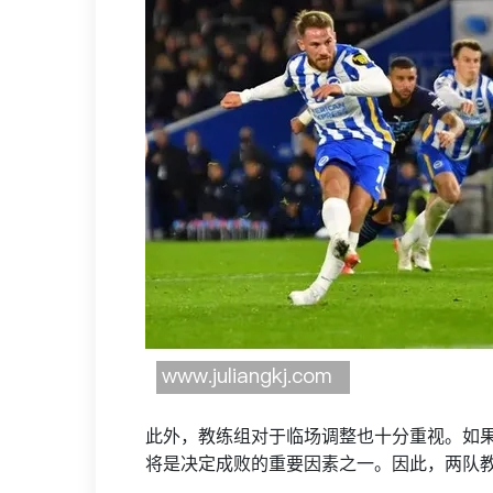
此外，教练组对于临场调整也十分重视。如
将是决定成败的重要因素之一。因此，两队