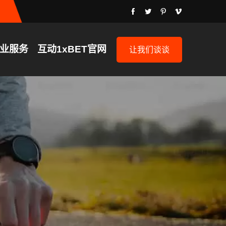
业服务
互动
1xBET官网
让我们谈谈