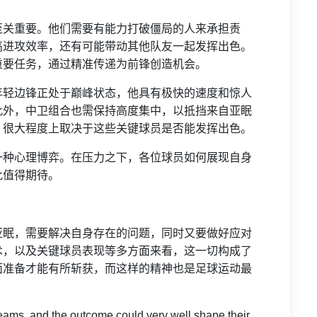
至关重要。他们需要有能力打破僵局的人来承担责
高进攻效率，还有可能带动其他队友一起发挥出色。
重要任务，通过精准传递为前锋创造机会。
年轻边锋正处于巅峰状态，他具有极快的速度和惊人
此外，中卫组合也需保持高度集中，以抵挡来自亚眠
，很大程度上取决于这些关键球员是否能发挥出色。
一种心理博弈。在压力之下，各位球员如何展现自身
此值得期待。
亚眠，需要解决自身存在的问题，同时又要做好应对
术，以及关键球员表现等多方面来看，这一切构成了
面准备才能有所斩获，而这样的精神也是足球运动最
h teams, and the outcome could very well shape their