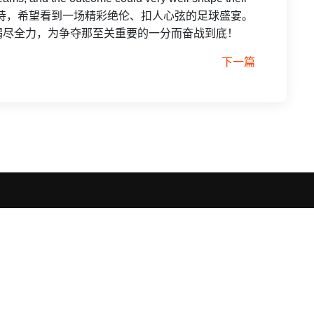
疑会对此充满期待，希望看到一场精彩绝伦、扣人心弦的足球盛宴。
竭尽全力，为争夺那至关重要的一分而奋战到底！
下一篇
联系方式
BET
上海市徐汇区漕溪北路33
19楼
示