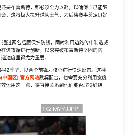
眠还是布雷斯特，都必须全力以赴，以确保自己能够
机会，这将极大提升球队士气，为后续赛事奠定良好
阵型，通过两名后腰保护防线，同时利用边路传中制造威
要在进攻端进行创新，以求突破布雷斯特坚固的防
传递速度显得尤为重要。
442阵型，以两个前锋为核心进行快速反击。这种
nup(中国区)-官方网站
默契配合，也需要充分利用宽度
有效运用这一点，将直接关系到他们能否取得好结