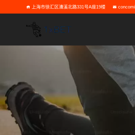
上海市徐汇区漕溪北路331号A座19楼
concomi