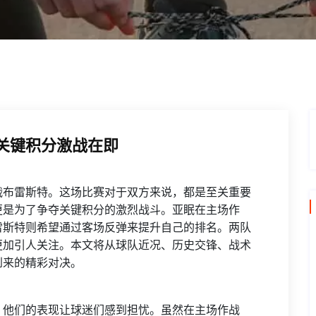
关键积分激战在即
战布雷斯特。这场比赛对于双方来说，都是至关重要
更是为了争夺关键积分的激烈战斗。亚眠在主场作
雷斯特则希望通过客场反弹来提升自己的排名。两队
更加引人关注。本文将从球队近况、历史交锋、战术
到来的精彩对决。
，他们的表现让球迷们感到担忧。虽然在主场作战