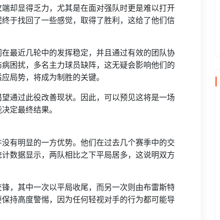
攻端却显得乏力，尤其是在面对强队时更是难以打开
眠终于找回了一些感觉，取得了胜利，这给了他们信
们在最近几轮中的发挥稳定，并且通过有效的团队协
伤病困扰，多名主力球员缺阵，这无疑会影响他们的
适应局势，将成为制胜的关键。
渴望通过此役改善现状。因此，可以预见这将是一场
能决定最终结果。
并没有明显的一方优势。他们在过去几个赛季中的交
统计数据显示，两队相比之下平局居多，这说明双方
交锋，其中一次以平局收尾，而另一次则由布雷斯特
要保持高度警惕，因为任何轻视对手的行为都可能导