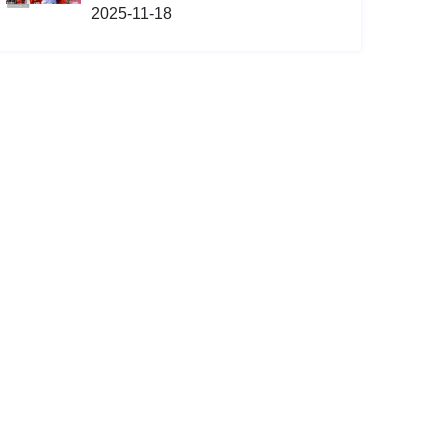
2025-11-18